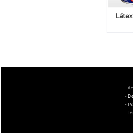
Látex
- A
- D
- Po
- T