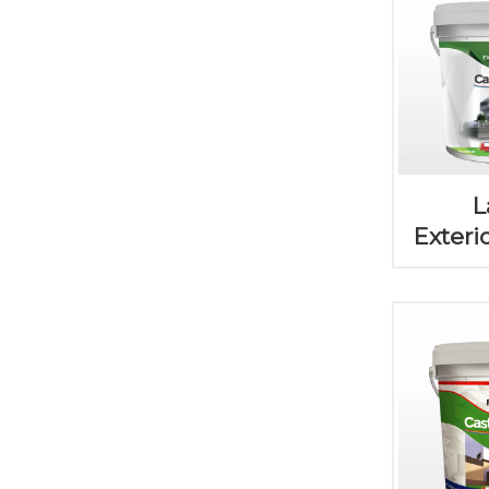
L
Exterio