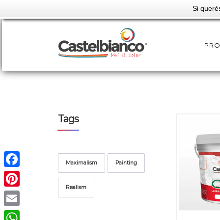
Si queré
PR
Tags
Maximalism
Painting
Facebook
Realism
Pinterest
Email