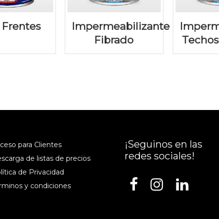
 Frentes
Impermeabilizante
Imperm
Fibrado
Techos
¡Seguinos en las
cceso para Clientes
redes sociales!
escarga de listas de precios
lítica de Privacidad
érminos y condiciones