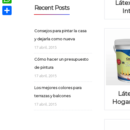
Láte
Recent Posts
WhatsApp
In
Compartir
Consejos para pintar la casa
y dejarla como nueva
17 abril, 2015
Cómo hacer un presupuesto
de pintura
17 abril, 2015
Los mejores colores para
Lát
terrazas y balcones
Hogar
17 abril, 2015