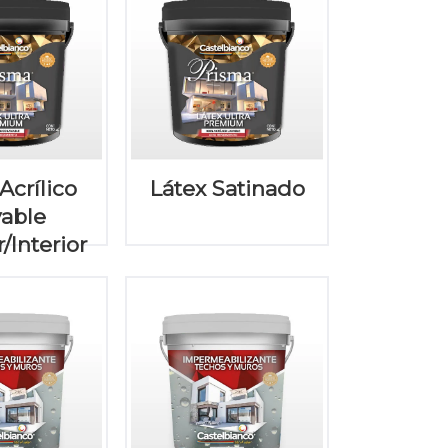
Acrílico
Látex Satinado
vable
r/Interior