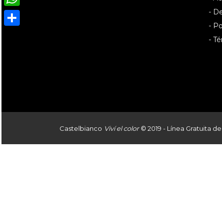
- D
WhatsApp
- Po
Compartir
- T
Castelbianco
Viví el color
© 2019 - Línea Gratuita de