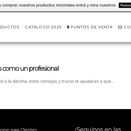
s comprar nuestros productos minoristas entrá y mira nuestros
Puntos
ODUCTOS
CATÁLOGO 2025
PUNTOS DE VENTA
CO
es como un profesional
 o la décima, estos consejos y trucos te ayudaran a que...
¡Seguinos en las
cceso para Clientes