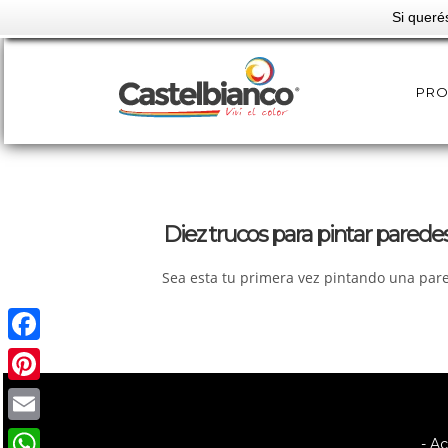
Si queré
PR
Diez trucos para pintar pared
Sea esta tu primera vez pintando una pared
Facebook
Pinterest
Email
- A