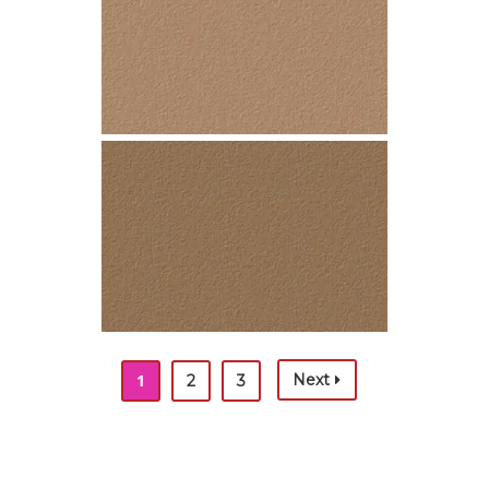
MAÍZ
COBRIZO
1
Next
2
3
CASTAÑO