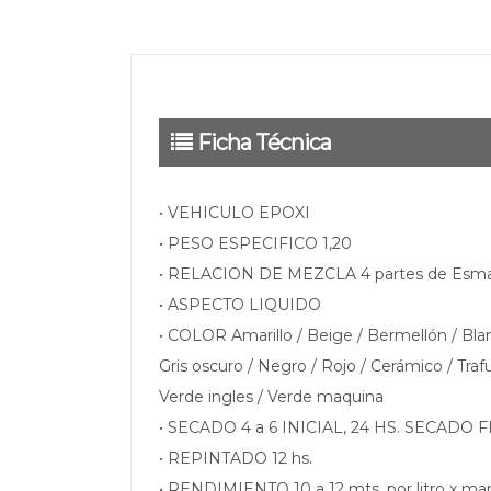
Ficha Técnica
• VEHICULO EPOXI
• PESO ESPECIFICO 1,20
• RELACION DE MEZCLA 4 partes de Esmal
• ASPECTO LIQUIDO
• COLOR Amarillo / Beige / Bermellón / Blanc
Gris oscuro / Negro / Rojo / Cerámico / Trafu
Verde ingles / Verde maquina
• SECADO 4 a 6 INICIAL, 24 HS. SECADO 
• REPINTADO 12 hs.
• RENDIMIENTO 10 a 12 mts. por litro x man