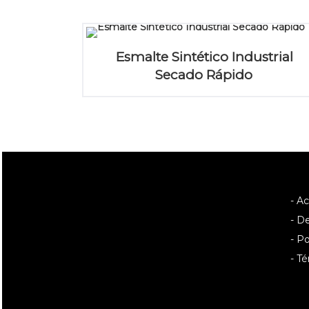
Esmalte Sintético Industrial
Secado Rápido
- A
- D
- Po
- T