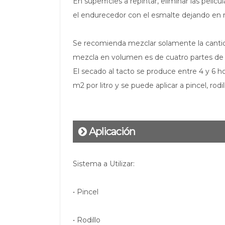
En superficies a repintar, eliminar las pelíc
el endurecedor con el esmalte dejando en 
Se recomienda mezclar solamente la cantidad
mezcla en volumen es de cuatro partes de
El secado al tacto se produce entre 4 y 6 h
m2 por litro y se puede aplicar a pincel, ro
Aplicación
Sistema a Utilizar:
• Pincel
• Rodillo