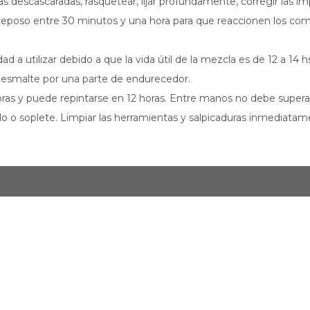
ulas descascaradas, rasquetear, lijar profundamente, corregir las i
reposo entre 30 minutos y una hora para que reaccionen los co
 a utilizar debido a que la vida útil de la mezcla es de 12 a 14 
 esmalte por una parte de endurecedor.
oras y puede repintarse en 12 horas. Entre manos no debe superar 
dillo o soplete. Limpiar las herramientas y salpicaduras inmediat