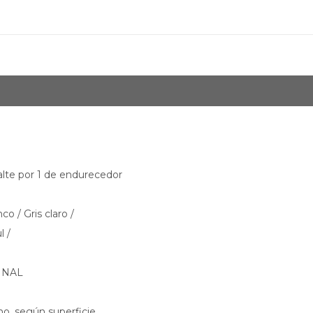
te por 1 de endurecedor
o / Gris claro /
l /
FINAL
o, según superficie.