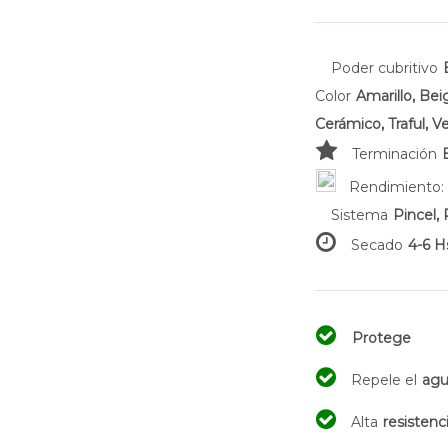
Poder cubritivo
Color
Amarillo, Be
Cerámico, Traful, V
Terminación
Rendimiento
Sistema
Pincel, 
Secado
4-6 H
Protege
Repele el
ag
Alta
resistenc