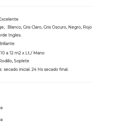
Excelente
ige,
Blanco, Gris Claro, Gris Oscuro, Negro, Rojo
erde Ingles.
Brillante
:
10 a 12 m2 x Lt./ Mano
Rodillo, Soplete
s secado inicial. 24 Hs secado final.
ua
ia