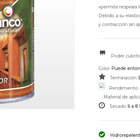
«permite respirara
Debido a su elasti
y contracción sin 
Poder cubrit
Color
Puede entona
Terminación
Rendimiento
Material de apli
Secado
6 a 8 
Hidrorepelen