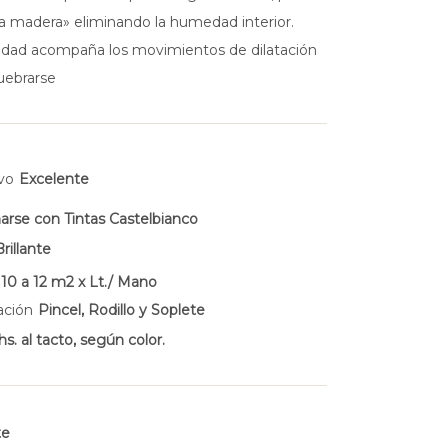
 la madera» eliminando la humedad interior.
cidad acompaña los movimientos de dilatación
quebrarse
ivo
Excelente
rse con Tintas Castelbianco
Brillante
:
10 a 12 m2 x Lt./ Mano
cación
Pincel, Rodillo y Soplete
hs. al tacto, según color.
te