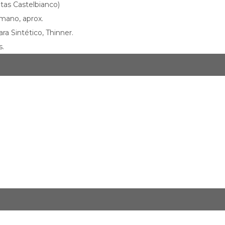
tas Castelbianco)
mano, aprox.
a Sintético, Thinner.
s.