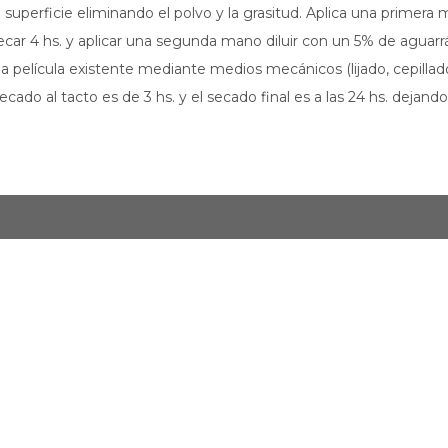
uperficie eliminando el polvo y la grasitud. Aplica una primera 
secar 4 hs. y aplicar una segunda mano diluir con un 5% de aguarrás
película existente mediante medios mecánicos (lijado, cepillado, v
do al tacto es de 3 hs. y el secado final es a las 24 hs. dejando 