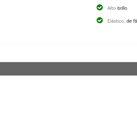
Alto
brillo
Elástico,
de fá