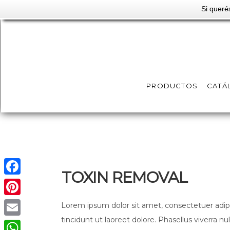
Si queré
+ 3326 225 FC
support@revecast.com.
PRODUCTOS
CATÁ
TOXIN REMOVAL
Facebook
Pinterest
Lorem ipsum dolor sit amet, consectetuer adi
tincidunt ut laoreet dolore. Phasellus viverra n
Email