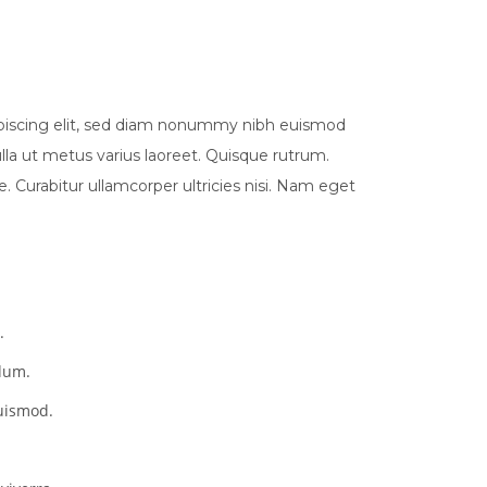
ipiscing elit, sed diam nonummy nibh euismod
ulla ut metus varius laoreet. Quisque rutrum.
e. Curabitur ullamcorper ultricies nisi. Nam eget
.
dum.
euismod.