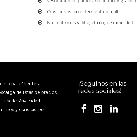
Vestibulum vulputate arcu in tortor gravida 
Cras cursus leo et fermentum mollis.
Nulla ultricies velit eget congue imperdiet.
¡Seguinos en las
cceso para Clientes
redes sociales!
escarga de listas de precios
lítica de Privacidad
érminos y condiciones