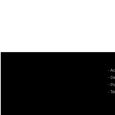
- A
- D
- Po
- T