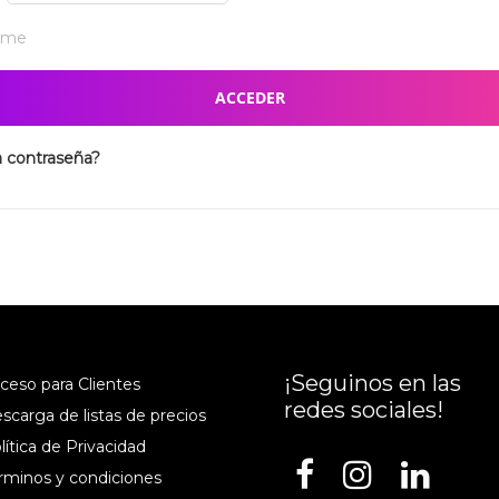
ame
ACCEDER
a contraseña?
¡Seguinos en las
cceso para Clientes
redes sociales!
escarga de listas de precios
lítica de Privacidad
érminos y condiciones