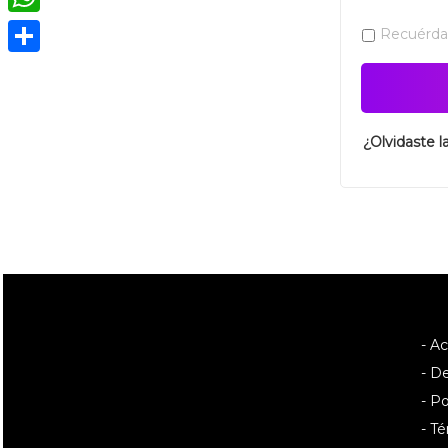
WhatsApp
Recuérd
Compartir
¿Olvidaste l
- A
- D
- Po
- T